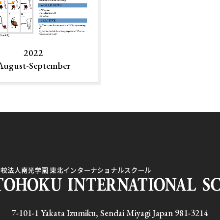
2022
August-September
7-101-1 Yakata Izumiku, Sendai Miyagi Japan 981-3214