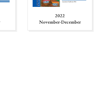
2022
y
November-December