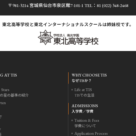
〒981-3214 宮城県仙台市泉区館7-101-1
TEL：
81 (022) 348-2468
東北高等学校と東北インターナショナルスクールは
姉妹校です。
 AT TIS
WHY CHOOSE TIS
なぜTISか？
 Stars
Life at TIS
つの星の基準の紹介
TISでの生活
rten
ADMISSIONS
入学費／学費
y
Tuition & Fees
学費について
y
Application Process
科