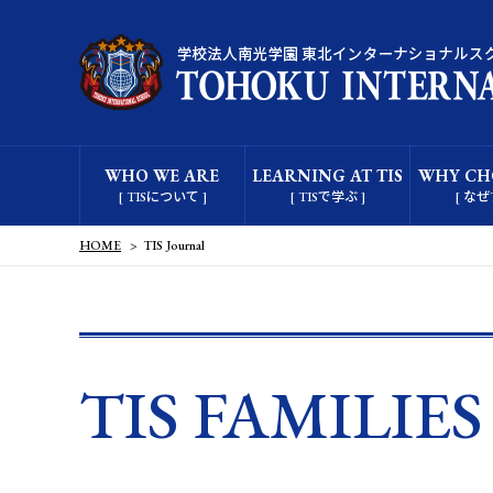
WHO WE ARE
LEARNING AT TIS
WHY CHO
[ TISについて ]
[ TISで学ぶ ]
[ なぜT
HOME
TIS Journal
TIS FAMILIE